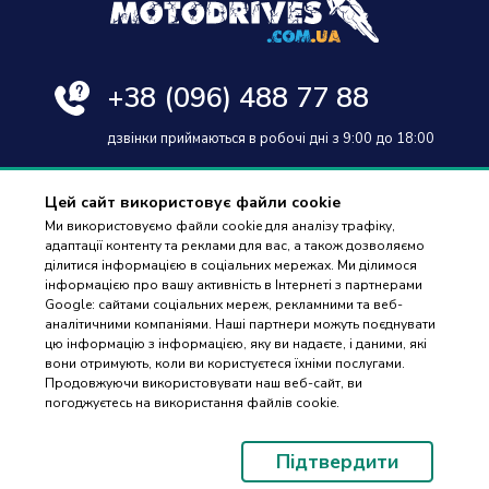
+38
(096) 488 77 88
дзвінки приймаються в робочі дні з 9:00 до 18:00
Цей сайт використовує файли cookie
Ми використовуємо файли cookie для аналізу трафіку,
адаптації контенту та реклами для вас, а також дозволяємо
Оплата та доставка
ділитися інформацією в соціальних мережах. Ми ділимося
інформацією про вашу активність в Інтернеті з партнерами
Гарантія і повернення
Google: сайтами соціальних мереж, рекламними та веб-
аналітичними компаніями. Наші партнери можуть поєднувати
Контакти
цю інформацію з інформацією, яку ви надаєте, і даними, які
вони отримують, коли ви користуєтеся їхніми послугами.
Відгуки
ПІДБІР
Продовжуючи використовувати наш веб-сайт, ви
ЗАПЧАСТИН
погоджуєтесь на використання файлів cookie.
© 2023-2026 Motodrives.com.ua Магазин мото запчастин та аксесуарів
Підтвердити