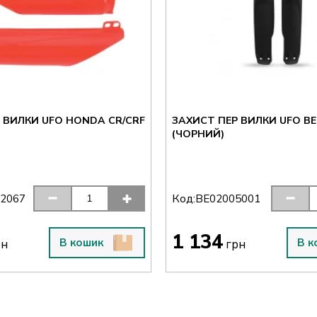
 ВИЛКИ UFO HONDA CR/CRF
ЗАХИСТ ПЕР ВИЛКИ UFO BE
(ЧОРНИЙ)
Код:
2067
BE02005001
1 134
В кошик
В к
рн
грн