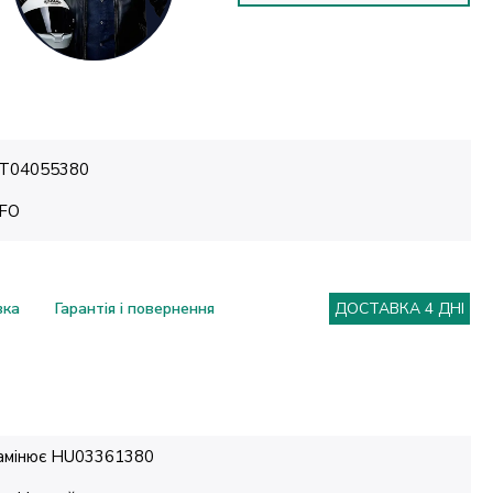
T04055380
FO
вка
Гарантія і повернення
ДОСТАВКА 4 ДНІ
амінює HU03361380