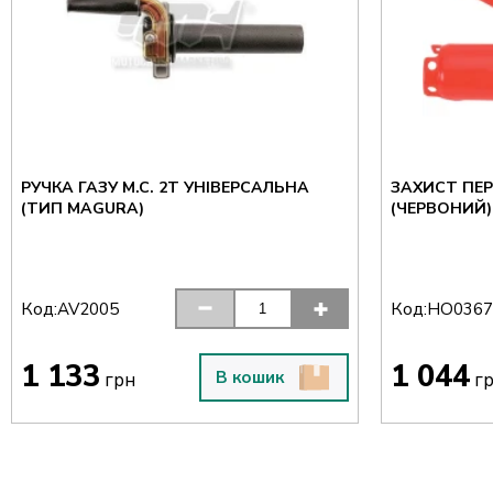
РУЧКА ГАЗУ M.C. 2T УНІВЕРСАЛЬНА
ЗАХИСТ ПЕР
(ТИП MAGURA)
(ЧЕРВОНИЙ)
Код:
Код:
AV2005
HO0367
1 133
1 044
В кошик
грн
г