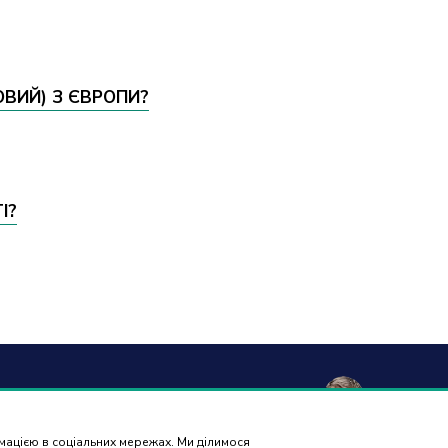
ОВИЙ) З ЄВРОПИ?
І?
а та
Гарантія і
Контакти
Відгуки
вка
повернення
рмацією в соціальних мережах. Ми ділимося