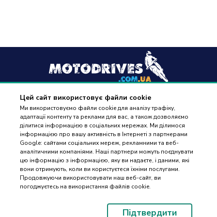
Цей сайт використовує файли cookie
+38
(096) 488 77 88
Ми використовуємо файли cookie для аналізу трафіку,
адаптації контенту та реклами для вас, а також дозволяємо
дзвінки приймаються в робочі дні з 9:00 до 18:00
ділитися інформацією в соціальних мережах. Ми ділимося
інформацією про вашу активність в Інтернеті з партнерами
Google: сайтами соціальних мереж, рекламними та веб-
аналітичними компаніями. Наші партнери можуть поєднувати
цю інформацію з інформацією, яку ви надаєте, і даними, які
вони отримують, коли ви користуєтеся їхніми послугами.
ПІДБІР
Оплата та доставка
Продовжуючи використовувати наш веб-сайт, ви
ЗАПЧАСТИН
погоджуєтесь на використання файлів cookie.
Гарантія і повернення
Контакти
Підтвердити