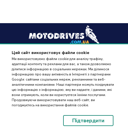
Цей сайт використовує файли cookie
+38
(096) 488 77 88
Ми використовуємо файли cookie для аналізу трафіку,
адаптації контенту та реклами для вас, а також дозволяємо
дзвінки приймаються в робочі дні з 9:00 до 18:00
ділитися інформацією в соціальних мережах. Ми ділимося
інформацією про вашу активність в Інтернеті з партнерами
Google: сайтами соціальних мереж, рекламними та веб-
аналітичними компаніями. Наші партнери можуть поєднувати
цю інформацію з інформацією, яку ви надаєте, і даними, які
вони отримують, коли ви користуєтеся їхніми послугами.
ПІДБІР
Оплата та доставка
Продовжуючи використовувати наш веб-сайт, ви
ЗАПЧАСТИН
погоджуєтесь на використання файлів cookie.
Гарантія і повернення
Контакти
Підтвердити