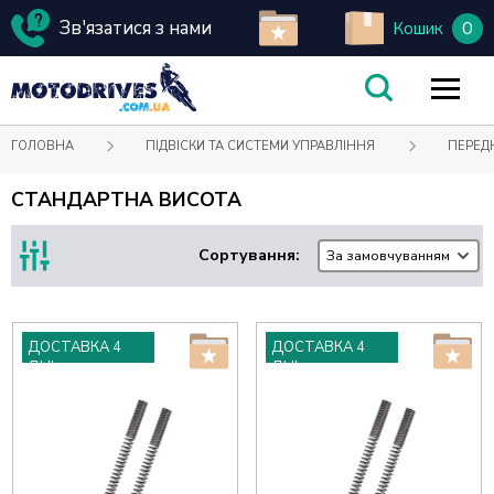
Зв'язатися з нами
0
Кошик
ГОЛОВНА
ПІДВІСКИ ТА СИСТЕМИ УПРАВЛІННЯ
ПЕРЕД
СТАНДАРТНА ВИСОТА
Сортування:
За замовчуванням
ДОСТАВКА 4
ДОСТАВКА 4
ДНІ
ДНІ