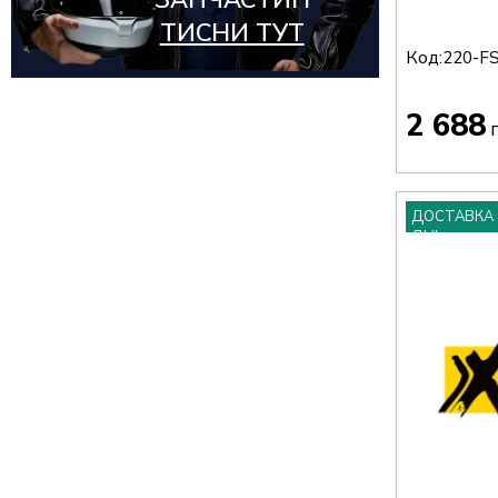
ЗАПЧАСТИН
ТИСНИ ТУТ
WYPRZEDAŻOWE MARKI
(3)
Код:
220-F
2 688
г
ДОСТАВКА 
ДНІ