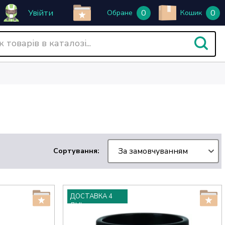
Увійти
0
0
Обране
Кошик
За замовчуванням
Сортування:
ДОСТАВКА 4
ДНІ