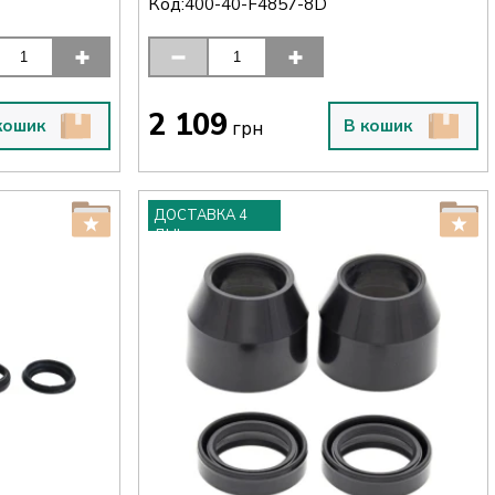
Код:
400-40-F4857-8D
2 109
кошик
В кошик
грн
ДОСТАВКА 4
ДНІ