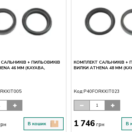
 САЛЬНИКІВ + ПИЛЬОВИКІВ
КОМПЛЕКТ САЛЬНИКІВ + 
ENA 46 ММ (KAYABA,
ВИЛКИ ATHENA 48 ММ (KA
Код:
RKKIT005
P40FORKKIT023
1 746
В кошик
В 
рн
грн