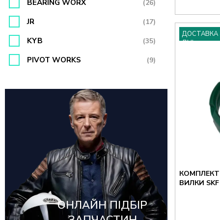
BEARING WORX
(26)
JR
(17)
ДОСТАВКА 
KYB
(35)
ДНІ
PIVOT WORKS
(9)
PROX
(66)
PSYCHIC
(40)
SHOWA
(19)
Sixty5
(48)
SKF
(86)
КОМПЛЕКТ
TMV
(1)
ВИЛКИ SKF
TOURMAX
(2)
ОНЛАЙН ПІДБІР
VESRAH
(8)