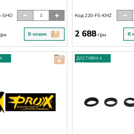
Код:
S-SHO
220-FS-KMZ
2 688
В кошик
В 
рн
грн
4
ДОСТАВКА 4
ДНІ