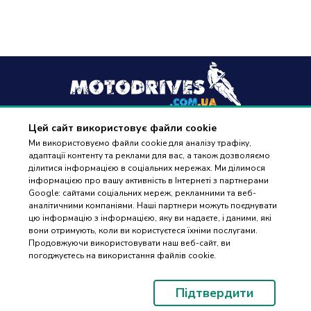
Цей сайт використовує файли cookie
+38
(096) 488 77 88
Ми використовуємо файли cookie для аналізу трафіку,
адаптації контенту та реклами для вас, а також дозволяємо
дзвінки приймаються в робочі дні з 9:00 до 18:00
ділитися інформацією в соціальних мережах. Ми ділимося
інформацією про вашу активність в Інтернеті з партнерами
Google: сайтами соціальних мереж, рекламними та веб-
аналітичними компаніями. Наші партнери можуть поєднувати
цю інформацію з інформацією, яку ви надаєте, і даними, які
вони отримують, коли ви користуєтеся їхніми послугами.
ПІДБІР
Оплата та доставка
Продовжуючи використовувати наш веб-сайт, ви
ЗАПЧАСТИН
погоджуєтесь на використання файлів cookie.
Гарантія і повернення
Контакти
Підтвердити