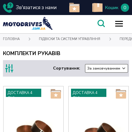
Зв'язатися з нами
0
Кошик
ГОЛОВНА
ПІДВІСКИ ТА СИСТЕМИ УПРАВЛІННЯ
ПЕРЕД
КОМПЛЕКТИ РУКАВІВ
Сортування:
За замовчуванням
ДОСТАВКА 4
ДОСТАВКА 4
ДНІ
ДНІ