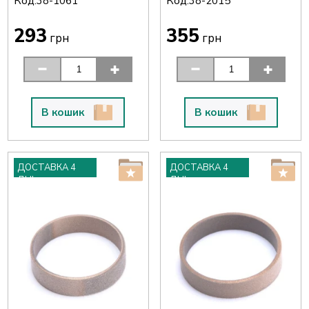
Код:
Код:
38-1061
38-2015
293
355
грн
грн
В кошик
В кошик
ДОСТАВКА 4
ДОСТАВКА 4
ДНІ
ДНІ