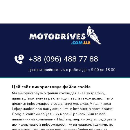
+38
(096) 488 77 88
дзвінки приймаються в робочі дні з 9:00 до 18:00
Цей сайт використовує файли cookie
Ми використовуємо файли cookie для аналізу трафіку,
адаптації контенту та реклами для вас, а також дозволяємо
Оплата та доставка
ділитися інформацією в соціальних мережах. Ми ділимося
інформацією про вашу активність в Інтернеті з партнерами
Гарантія і повернення
Google: сайтами соціальних мереж, рекламними та веб-
аналітичними компаніями. Наші партнери можуть поєднувати
Контакти
цю інформацію з інформацією, яку ви надаєте, і даними, які
вони отримують, коли ви користуєтеся їхніми послугами.