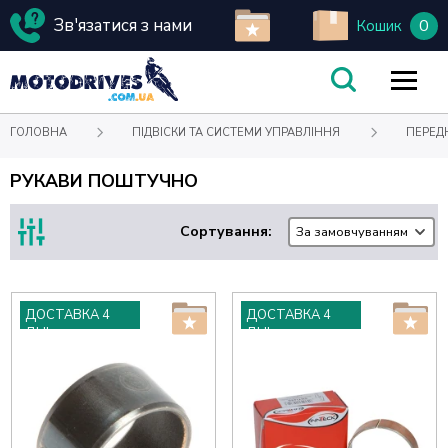
Зв'язатися з нами
0
Кошик
ГОЛОВНА
ПІДВІСКИ ТА СИСТЕМИ УПРАВЛІННЯ
ПЕРЕД
РУКАВИ ПОШТУЧНО
Сортування:
За замовчуванням
ДОСТАВКА 4
ДОСТАВКА 4
ДНІ
ДНІ