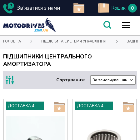
Зв'язатися з нами
0
Кошик
ГОЛОВНА
ПІДВІСКИ ТА СИСТЕМИ УПРАВЛІННЯ
ЗАДНЯ
ПІДШИПНИКИ ЦЕНТРАЛЬНОГО
АМОРТИЗАТОРА
Сортування:
За замовчуванням
ДОСТАВКА 4
ДОСТАВКА 4
ДНІ
ДНІ