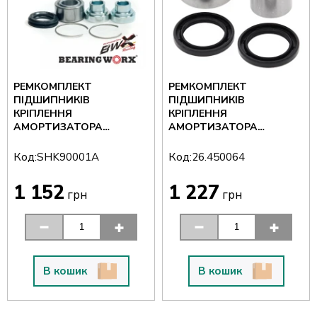
РЕМКОМПЛЕКТ
РЕМКОМПЛЕКТ
ПІДШИПНИКІВ
ПІДШИПНИКІВ
КРІПЛЕННЯ
КРІПЛЕННЯ
АМОРТИЗАТОРА
АМОРТИЗАТОРА
ВЕРХНІЙ BEARING WORX
НИЖНІЙ PROX 26.450064
SHK90001A
Код:
Код:
SHK90001A
26.450064
1 152
1 227
грн
грн
В кошик
В кошик