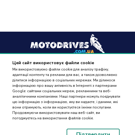
Цей сайт використовує файли cookie
+38
(096) 488 77 88
Ми використовуємо файли cookie для аналізу трафіку,
адаптації контенту та реклами для вас, а також дозволяємо
дзвінки приймаються в робочі дні з 9:00 до 18:00
ділитися інформацією в соціальних мережах. Ми ділимося
інформацією про вашу активність в Інтернеті з партнерами
Google: сайтами соціальних мереж, рекламними та веб-
аналітичними компаніями. Наші партнери можуть поєднувати
цю інформацію з інформацією, яку ви надаєте, і даними, які
вони отримують, коли ви користуєтеся їхніми послугами.
ПІДБІР
Оплата та доставка
Продовжуючи використовувати наш веб-сайт, ви
ЗАПЧАСТИН
погоджуєтесь на використання файлів cookie.
Гарантія і повернення
Контакти
Підтвердити