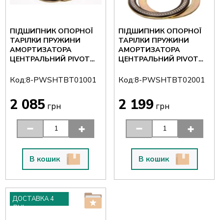
ПІДШИПНИК ОПОРНОЇ
ПІДШИПНИК ОПОРНОЇ
ТАРІЛКИ ПРУЖИНИ
ТАРІЛКИ ПРУЖИНИ
АМОРТИЗАТОРА
АМОРТИЗАТОРА
ЦЕНТРАЛЬНИЙ PIVOT
ЦЕНТРАЛЬНИЙ PIVOT
WORKS 8-
WORKS 8-
PWSHTBT01001
PWSHTBT02001
Код:
Код:
8-PWSHTBT01001
8-PWSHTBT02001
2 085
2 199
грн
грн
В кошик
В кошик
ДОСТАВКА 4
ДНІ