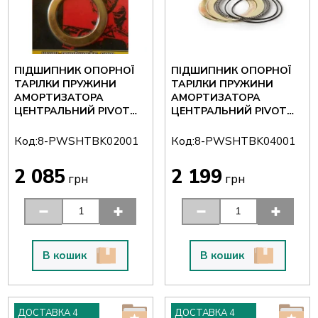
ПІДШИПНИК ОПОРНОЇ
ПІДШИПНИК ОПОРНОЇ
ТАРІЛКИ ПРУЖИНИ
ТАРІЛКИ ПРУЖИНИ
АМОРТИЗАТОРА
АМОРТИЗАТОРА
ЦЕНТРАЛЬНИЙ PIVOT
ЦЕНТРАЛЬНИЙ PIVOT
WORKS 8-
WORKS 8-
PWSHTBK02001
PWSHTBK04001
Код:
Код:
8-PWSHTBK02001
8-PWSHTBK04001
2 085
2 199
грн
грн
В кошик
В кошик
ДОСТАВКА 4
ДОСТАВКА 4