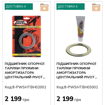
ДОСТАВКА 4
ДОСТАВКА 4
ДНІ
ДНІ
ПІДШИПНИК ОПОРНОЇ
ПІДШИПНИК ОПОРНОЇ
ТАРІЛКИ ПРУЖИНИ
ТАРІЛКИ ПРУЖИНИ
АМОРТИЗАТОРА
АМОРТИЗАТОРА
ЦЕНТРАЛЬНИЙ PIVOT
ЦЕНТРАЛЬНИЙ PIVOT
WORKS 8-
WORKS 8-
PWSHTBH02001
PWSHTBH03001
Код:
Код:
8-PWSHTBH02001
8-PWSHTBH03001
2 199
2 199
грн
грн