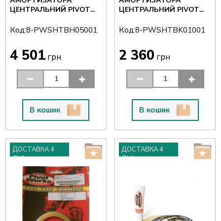
АМОРТИЗАТОРА
АМОРТИЗАТОРА
ЦЕНТРАЛЬНИЙ PIVOT
ЦЕНТРАЛЬНИЙ PIVOT
WORKS 8-
WORKS 8-
PWSHTBH05001
PWSHTBK01001
Код:
Код:
8-PWSHTBH05001
8-PWSHTBK01001
4 501
2 360
грн
грн
В кошик
В кошик
ДОСТАВКА 4
ДОСТАВКА 4
ДНІ
ДНІ