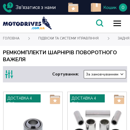
Зв'язатися з нами
0
Кошик
ГОЛОВНА
ПІДВІСКИ ТА СИСТЕМИ УПРАВЛІННЯ
ЗАДНЯ
РЕМКОМПЛЕКТИ ШАРНІРІВ ПОВОРОТНОГО
ВАЖЕЛЯ
Сортування:
За замовчуванням
ДОСТАВКА 4
ДОСТАВКА 4
ДНІ
ДНІ