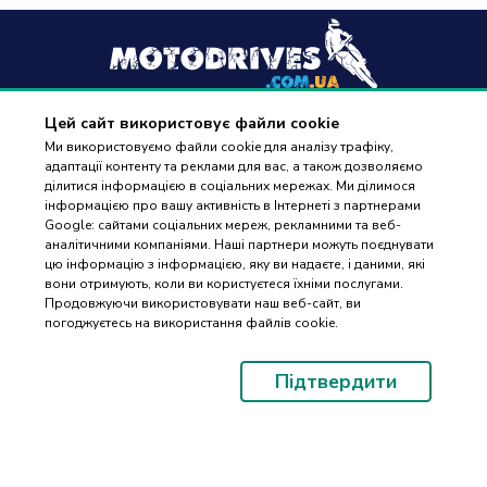
Цей сайт використовує файли cookie
+38
(096) 488 77 88
Ми використовуємо файли cookie для аналізу трафіку,
адаптації контенту та реклами для вас, а також дозволяємо
дзвінки приймаються в робочі дні з 9:00 до 18:00
ділитися інформацією в соціальних мережах. Ми ділимося
інформацією про вашу активність в Інтернеті з партнерами
Google: сайтами соціальних мереж, рекламними та веб-
аналітичними компаніями. Наші партнери можуть поєднувати
цю інформацію з інформацією, яку ви надаєте, і даними, які
вони отримують, коли ви користуєтеся їхніми послугами.
ПІДБІР
Оплата та доставка
Продовжуючи використовувати наш веб-сайт, ви
ЗАПЧАСТИН
погоджуєтесь на використання файлів cookie.
Гарантія і повернення
Контакти
Підтвердити
Відгуки
© 2023-2026 Motodrives.com.ua Магазин мото запчастин та аксесуарів