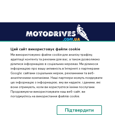
Цей сайт використовує файли cookie
+38
(096) 488 77 88
Ми використовуємо файли cookie для аналізу трафіку,
адаптації контенту та реклами для вас, а також дозволяємо
дзвінки приймаються в робочі дні з 9:00 до 18:00
ділитися інформацією в соціальних мережах. Ми ділимося
інформацією про вашу активність в Інтернеті з партнерами
Google: сайтами соціальних мереж, рекламними та веб-
аналітичними компаніями. Наші партнери можуть поєднувати
цю інформацію з інформацією, яку ви надаєте, і даними, які
вони отримують, коли ви користуєтеся їхніми послугами.
ПІДБІР
Оплата та доставка
Продовжуючи використовувати наш веб-сайт, ви
ЗАПЧАСТИН
погоджуєтесь на використання файлів cookie.
Гарантія і повернення
Контакти
Підтвердити