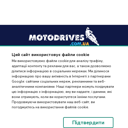
Цей сайт використовує файли cookie
+38
(096) 488 77 88
Ми використовуємо файли cookie для аналізу трафіку,
адаптації контенту та реклами для вас, а також дозволяємо
дзвінки приймаються в робочі дні з 9:00 до 18:00
ділитися інформацією в соціальних мережах. Ми ділимося
інформацією про вашу активність в Інтернеті з партнерами
Google: сайтами соціальних мереж, рекламними та веб-
аналітичними компаніями. Наші партнери можуть поєднувати
цю інформацію з інформацією, яку ви надаєте, і даними, які
вони отримують, коли ви користуєтеся їхніми послугами.
ПІДБІР
Оплата та доставка
Продовжуючи використовувати наш веб-сайт, ви
ЗАПЧАСТИН
погоджуєтесь на використання файлів cookie.
Гарантія і повернення
Контакти
Підтвердити