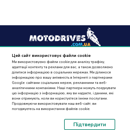
Цей сайт використовує файли cookie
+38
(096) 488 77 88
Ми використовуємо файли cookie для аналізу трафіку,
адаптації контенту та реклами для вас, а також дозволяємо
дзвінки приймаються в робочі дні з 9:00 до 18:00
ділитися інформацією в соціальних мережах. Ми ділимося
інформацією про вашу активність в Інтернеті з партнерами
Google: сайтами соціальних мереж, рекламними та веб-
аналітичними компаніями. Наші партнери можуть поєднувати
цю інформацію з інформацією, яку ви надаєте, і даними, які
вони отримують, коли ви користуєтеся їхніми послугами.
ПІДБІР
Оплата та доставка
Продовжуючи використовувати наш веб-сайт, ви
ЗАПЧАСТИН
погоджуєтесь на використання файлів cookie.
Гарантія і повернення
Контакти
Підтвердити