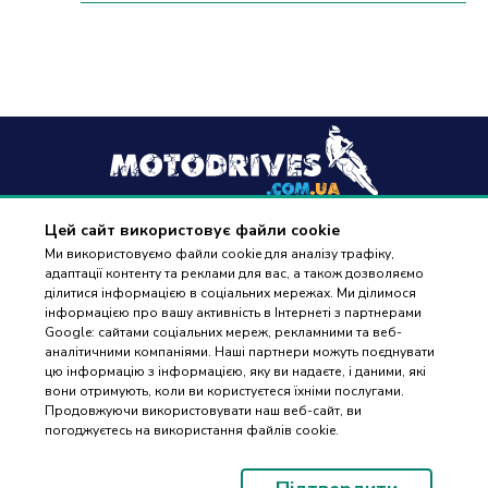
Цей сайт використовує файли cookie
+38
(096) 488 77 88
Ми використовуємо файли cookie для аналізу трафіку,
адаптації контенту та реклами для вас, а також дозволяємо
дзвінки приймаються в робочі дні з 9:00 до 18:00
ділитися інформацією в соціальних мережах. Ми ділимося
інформацією про вашу активність в Інтернеті з партнерами
Google: сайтами соціальних мереж, рекламними та веб-
аналітичними компаніями. Наші партнери можуть поєднувати
цю інформацію з інформацією, яку ви надаєте, і даними, які
вони отримують, коли ви користуєтеся їхніми послугами.
ПІДБІР
Оплата та доставка
Продовжуючи використовувати наш веб-сайт, ви
ЗАПЧАСТИН
погоджуєтесь на використання файлів cookie.
Гарантія і повернення
Контакти