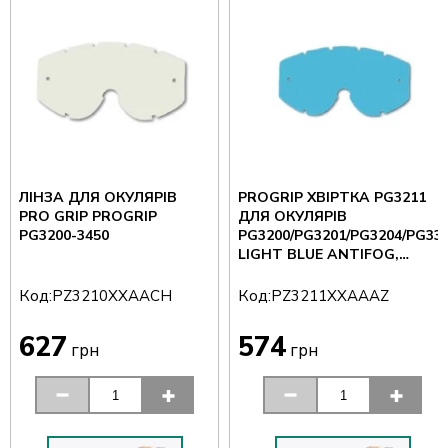
ЛІНЗА ДЛЯ ОКУЛЯРІВ
PROGRIP ХВІРТКА PG3211
PRO GRIP PROGRIP
ДЛЯ ОКУЛЯРІВ
PG3200-3450
PG3200/PG3201/PG3204/PG33
LIGHT BLUE ANTIFOG,
ANTISCRATCH, GRUBOSC 1
MM (PG3211) (3211-118)
Код:
Код:
PZ3210XXAACH
PZ3211XXAAAZ
627
574
грн
грн