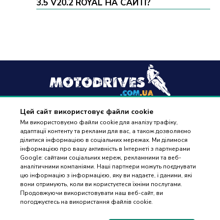
3.5 V20.2 ROYAL НА САЙТІ?
Цей сайт використовує файли cookie
+38
(096) 488 77 88
Ми використовуємо файли cookie для аналізу трафіку,
адаптації контенту та реклами для вас, а також дозволяємо
дзвінки приймаються в робочі дні з 9:00 до 18:00
ділитися інформацією в соціальних мережах. Ми ділимося
інформацією про вашу активність в Інтернеті з партнерами
Google: сайтами соціальних мереж, рекламними та веб-
аналітичними компаніями. Наші партнери можуть поєднувати
цю інформацію з інформацією, яку ви надаєте, і даними, які
вони отримують, коли ви користуєтеся їхніми послугами.
ПІДБІР
Оплата та доставка
Продовжуючи використовувати наш веб-сайт, ви
ЗАПЧАСТИН
погоджуєтесь на використання файлів cookie.
Гарантія і повернення