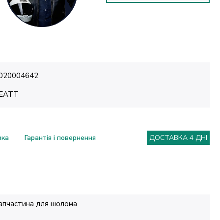
020004642
EATT
вка
Гарантія і повернення
ДОСТАВКА 4 ДНІ
апчастина для шолома