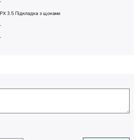
—
PX 3.5 Підкладка з щоками
—
—
M