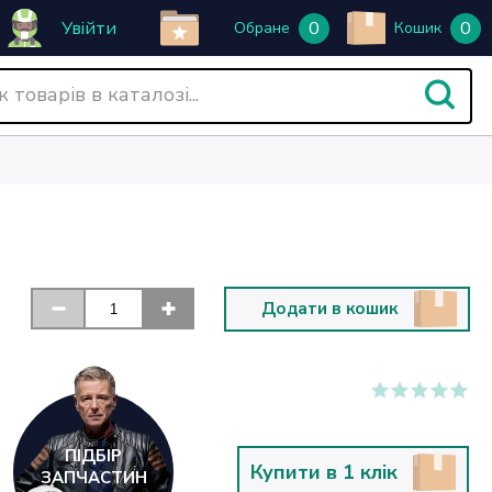
Увійти
0
0
Обране
Кошик
Додати в кошик
ПІДБІР
Купити в 1 клік
ЗАПЧАСТИН