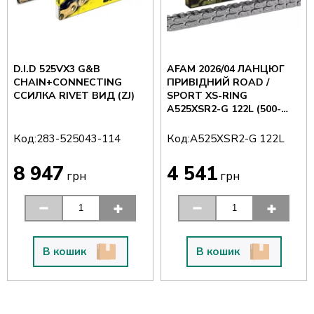
D.I.D 525VX3 G&B
AFAM 2026/04 ЛАНЦЮГ
CHAIN+CONNECTING
ПРИВІДНИЙ ROAD /
ССИЛКА RIVET ВИД (ZJ)
SPORT XS-RING
A525XSR2-G 122L (500-
1000CCM) (КРИШКА
DRAZONA) КОЛІР
Код:
Код:
283-525043-114
A525XSR2-G 122L
ЗОЛОТИЙ
8 947
4 541
грн
грн
В кошик
В кошик