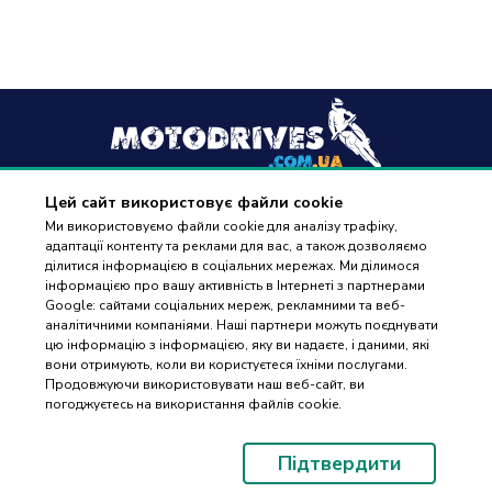
Цей сайт використовує файли cookie
+38
(096) 488 77 88
Ми використовуємо файли cookie для аналізу трафіку,
адаптації контенту та реклами для вас, а також дозволяємо
дзвінки приймаються в робочі дні з 9:00 до 18:00
ділитися інформацією в соціальних мережах. Ми ділимося
інформацією про вашу активність в Інтернеті з партнерами
Google: сайтами соціальних мереж, рекламними та веб-
аналітичними компаніями. Наші партнери можуть поєднувати
цю інформацію з інформацією, яку ви надаєте, і даними, які
вони отримують, коли ви користуєтеся їхніми послугами.
ПІДБІР
Оплата та доставка
Продовжуючи використовувати наш веб-сайт, ви
ЗАПЧАСТИН
погоджуєтесь на використання файлів cookie.
Гарантія і повернення
Контакти
Підтвердити