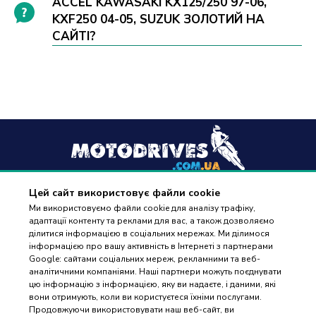
ACCEL KAWASAKI KX125/250 97-06,
KXF250 04-05, SUZUK ЗОЛОТИЙ НА
САЙТІ?
Цей сайт використовує файли cookie
+38
(096) 488 77 88
Ми використовуємо файли cookie для аналізу трафіку,
адаптації контенту та реклами для вас, а також дозволяємо
дзвінки приймаються в робочі дні з 9:00 до 18:00
ділитися інформацією в соціальних мережах. Ми ділимося
інформацією про вашу активність в Інтернеті з партнерами
Google: сайтами соціальних мереж, рекламними та веб-
аналітичними компаніями. Наші партнери можуть поєднувати
цю інформацію з інформацією, яку ви надаєте, і даними, які
вони отримують, коли ви користуєтеся їхніми послугами.
ПІДБІР
Оплата та доставка
Продовжуючи використовувати наш веб-сайт, ви