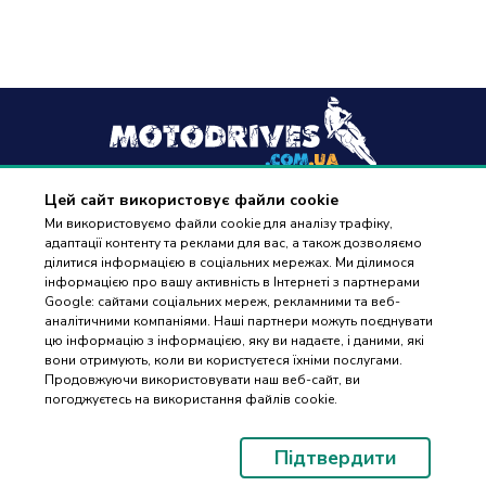
Цей сайт використовує файли cookie
+38
(096) 488 77 88
Ми використовуємо файли cookie для аналізу трафіку,
адаптації контенту та реклами для вас, а також дозволяємо
дзвінки приймаються в робочі дні з 9:00 до 18:00
ділитися інформацією в соціальних мережах. Ми ділимося
інформацією про вашу активність в Інтернеті з партнерами
Google: сайтами соціальних мереж, рекламними та веб-
аналітичними компаніями. Наші партнери можуть поєднувати
цю інформацію з інформацією, яку ви надаєте, і даними, які
вони отримують, коли ви користуєтеся їхніми послугами.
ПІДБІР
Оплата та доставка
Продовжуючи використовувати наш веб-сайт, ви
ЗАПЧАСТИН
погоджуєтесь на використання файлів cookie.
Гарантія і повернення
Контакти
Підтвердити