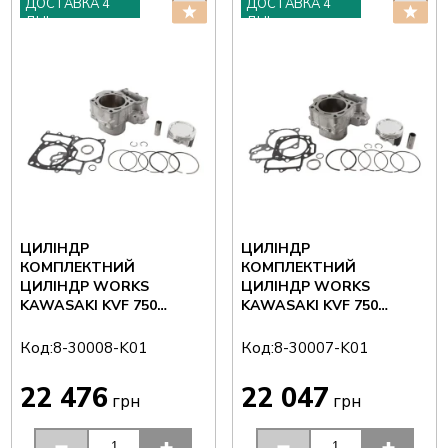
ДОСТАВКА 4
ДОСТАВКА 4
ДНІ
ДНІ
ЦИЛІНДР
ЦИЛІНДР
КОМПЛЕКТНИЙ
КОМПЛЕКТНИЙ
ЦИЛІНДР WORKS
ЦИЛІНДР WORKS
KAWASAKI KVF 750
KAWASAKI KVF 750
BRUTE FORCE '05-14
BRUTE FORCE '05-14
ЗАДНІЙ (85 ММ)
ПЕРЕДНІЙ (85 ММ)
Код:
Код:
8-30008-K01
8-30007-K01
22 476
22 047
грн
грн