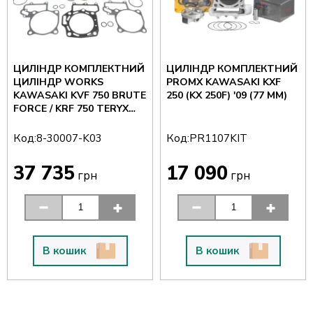
ЦИЛІНДР КОМПЛЕКТНИЙ
ЦИЛІНДР КОМПЛЕКТНИЙ
ЦИЛІНДР WORKS
PROMX KAWASAKI KXF
KAWASAKI KVF 750 BRUTE
250 (KX 250F) '09 (77 ММ)
FORCE / KRF 750 TERYX
'05-14 ПЕРЕДНІЙ+ЗАДНІЙ,
2 ШТ (85 ММ)
Код:
Код:
8-30007-K03
PR1107KIT
37 735
17 090
грн
грн
В кошик
В кошик