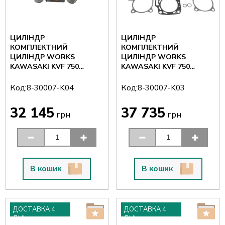
ЦИЛІНДР
ЦИЛІНДР
КОМПЛЕКТНИЙ
КОМПЛЕКТНИЙ
ЦИЛІНДР WORKS
ЦИЛІНДР WORKS
KAWASAKI KVF 750
KAWASAKI KVF 750
BRUTE FORCE '15-21
BRUTE FORCE / KRF 750
ПЕРЕДНІЙ+ЗАДНІЙ, 2 ШТ
TERYX '05-14
Код:
Код:
8-30007-K04
8-30007-K03
(85 ММ)
ПЕРЕДНІЙ+ЗАДНІЙ, 2 ШТ
(85 ММ)
32 145
37 735
грн
грн
В кошик
В кошик
ДОСТАВКА 4
ДОСТАВКА 4
ДНІ
ДНІ