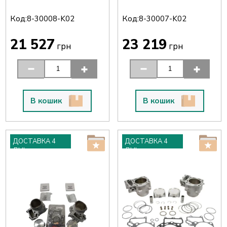
BRUTE FORCE '15-21
BRUTE FORCE '15-21
ЗАДНІЙ (85 ММ)
ПЕРЕДНІЙ (85 ММ)
Код:
Код:
8-30008-K02
8-30007-K02
21 527
23 219
грн
грн
В кошик
В кошик
ДОСТАВКА 4
ДОСТАВКА 4
ДНІ
ДНІ