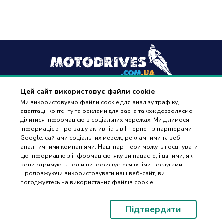
Цей сайт використовує файли cookie
+38
(096) 488 77 88
Ми використовуємо файли cookie для аналізу трафіку,
адаптації контенту та реклами для вас, а також дозволяємо
дзвінки приймаються в робочі дні з 9:00 до 18:00
ділитися інформацією в соціальних мережах. Ми ділимося
інформацією про вашу активність в Інтернеті з партнерами
Google: сайтами соціальних мереж, рекламними та веб-
аналітичними компаніями. Наші партнери можуть поєднувати
цю інформацію з інформацією, яку ви надаєте, і даними, які
вони отримують, коли ви користуєтеся їхніми послугами.
ПІДБІР
Оплата та доставка
Продовжуючи використовувати наш веб-сайт, ви
ЗАПЧАСТИН
погоджуєтесь на використання файлів cookie.
Гарантія і повернення
Контакти
Підтвердити