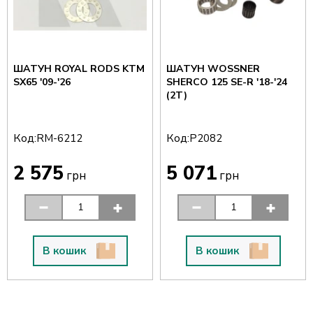
ШАТУН ROYAL RODS KTM
ШАТУН WOSSNER
SX65 '09-'26
SHERCO 125 SE-R '18-'24
(2T)
Код:
Код:
RM-6212
P2082
2 575
5 071
грн
грн
В кошик
В кошик