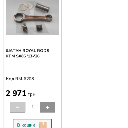
ШАТУН ROYAL RODS
KTM SX85 '13-'26
Код:
RM-6208
2 971
грн
В кошик