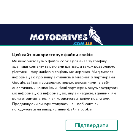
Цей сайт використовує файли cookie
+38
(096) 488 77 88
Ми використовуємо файли cookie для аналізу трафіку,
адаптації контенту та реклами для вас, а також дозволяємо
дзвінки приймаються в робочі дні з 9:00 до 18:00
ділитися інформацією в соціальних мережах. Ми ділимося
інформацією про вашу активність в Інтернеті з партнерами
Google: сайтами соціальних мереж, рекламними та веб-
аналітичними компаніями. Наші партнери можуть поєднувати
цю інформацію з інформацією, яку ви надаєте, і даними, які
вони отримують, коли ви користуєтеся їхніми послугами.
ПІДБІР
Оплата та доставка
Продовжуючи використовувати наш веб-сайт, ви
ЗАПЧАСТИН
погоджуєтесь на використання файлів cookie.
Гарантія і повернення
Контакти
Підтвердити