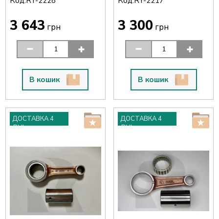
Код:
Код:
RY-2228
RY-2217
3 643
3 300
грн
грн
В кошик
В кошик
ДОСТАВКА 4
ДОСТАВКА 4
ДНІ
ДНІ