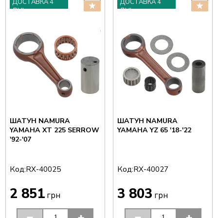
ДОСТАВКА 4
ДОСТАВКА 4
ДНІ
ДНІ
ШАТУН NAMURA
ШАТУН NAMURA
YAMAHA XT 225 SERROW
YAMAHA YZ 65 '18-'22
'92-'07
Код:
Код:
RX-40025
RX-40027
2 851
3 803
грн
грн