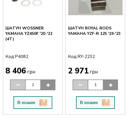
ШАТУН WOSSNER
ШАТУН ROYAL RODS
YAMAHA YZ450F '20-'22
YAMAHA YZF-R 125 '19-'23
(4T)
Код:
Код:
P4082
RY-2232
8 406
2 971
грн
грн
В кошик
В кошик