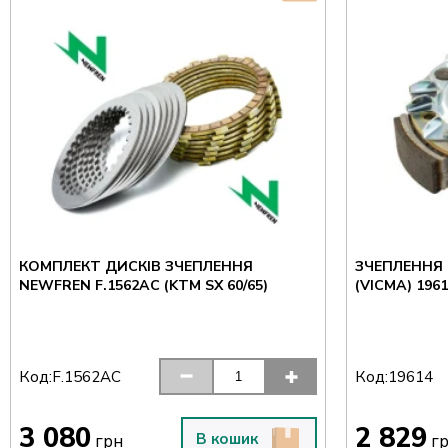
КОМПЛЕКТ ДИСКІВ ЗЧЕПЛЕННЯ
ЗЧЕПЛЕННЯ 
NEWFREN F.1562AC (KTM SX 60/65)
(VICMA) 196
Код:
Код:
F.1562AC
19614
3 080
2 829
В кошик
грн
г