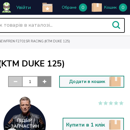
Увійти
0
0
Обране
Кошик
WFREN F2701SR RACING (KTM DUKE 125)
KTM DUKE 125)
Додати в кошик
ПІДБІР
Купити в 1 клік
ЗАПЧАСТИН