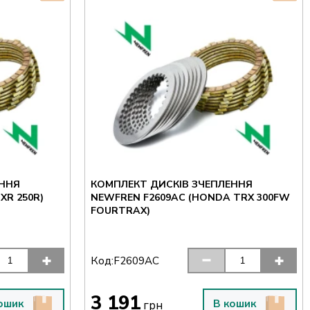
ЕННЯ
КОМПЛЕКТ ДИСКІВ ЗЧЕПЛЕННЯ
XR 250R)
NEWFREN F2609AC (HONDA TRX 300FW
FOURTRAX)
Код:
F2609AC
3 191
ошик
В кошик
грн