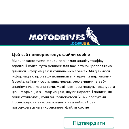
Цей сайт використовує файли cookie
+38
(096) 488 77 88
Ми використовуємо файли cookie для аналізу трафіку,
адаптації контенту та реклами для вас, а також дозволяємо
дзвінки приймаються в робочі дні з 9:00 до 18:00
ділитися інформацією в соціальних мережах. Ми ділимося
інформацією про вашу активність в Інтернеті з партнерами
Google: сайтами соціальних мереж, рекламними та веб-
аналітичними компаніями. Наші партнери можуть поєднувати
цю інформацію з інформацією, яку ви надаєте, і даними, які
вони отримують, коли ви користуєтеся їхніми послугами.
ПІДБІР
Оплата та доставка
Продовжуючи використовувати наш веб-сайт, ви
ЗАПЧАСТИН
погоджуєтесь на використання файлів cookie.
Гарантія і повернення
Контакти
Підтвердити