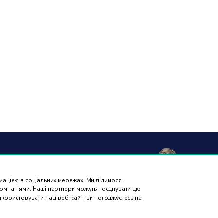
а та
Гарантія і
Контакти
Відгуки
вка
повернення
рмацією в соціальних мережах. Ми ділимося
ПІДБІР
 компаніями. Наші партнери можуть поєднувати цю
ЗАПЧАСТИН
використовувати наш веб-сайт, ви погоджуєтесь на