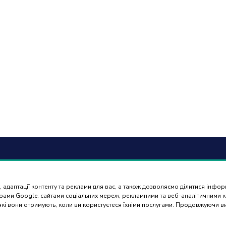
6) 488 77 88
Оплат
доста
 адаптації контенту та реклами для вас, а також дозволяємо ділитися інфо
ться в робочі дні з 9:00 до
нерами Google: сайтами соціальних мереж, рекламними та веб-аналітичними
 які вони отримують, коли ви користуєтеся їхніми послугами. Продовжуючи 