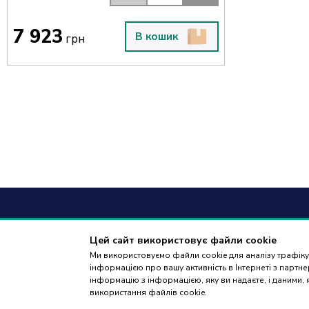
7 923
В кошик
грн
+38
(09
Цей сайт використовує файли cookie
Ми використовуємо файли cookie для аналізу трафіку,
дзвінки приймаю
інформацією про вашу активність в Інтернеті з парт
18:00
інформацію з інформацією, яку ви надаєте, і даними,
використання файлів cookie.