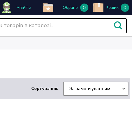
Увійти
0
0
Обране
Кошик
За замовчуванням
Сортування: