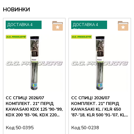
НОВИНКИ
ДОСТАВКА 4
ДОСТАВКА 4
ДНІ
ДНІ
CC СПИЦІ 2026/07
CC СПИЦІ 2026/07
КОМПЛЕКТ. 21" ПЕРІД
КОМПЛЕКТ. 21" ПЕРІД
KAWASAKI KDX 125 '90-'99,
KAWASAKI KL / KLR 650
KDX 200 '93-'06, KDX 220
'87-'18, KLR 500 '91-'07, KLR
'97-'05, KDX 250 '91-'95, KLX
600 '88-'94, KL 600 '84-'94,
250 R / S '93-'96, KLX 300 R /
KLR 650 ADVENTURE '22-
Код:
Код:
50-0395
50-0238
S '97-'07, KLX 650 /R '93-'03,
'26 (9G/300-36) (50-127)