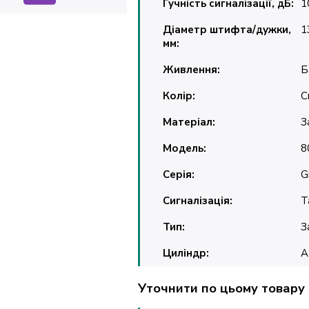
Гучність сигналізації, дБ:
1
Діаметр штифта/дужки,
1
мм:
Живлення:
Б
Колір:
С
Матеріал:
З
Модель:
8
Серія:
G
Сигналізація:
Т
Тип:
З
Циліндр:
A
Уточнити по цьому товару