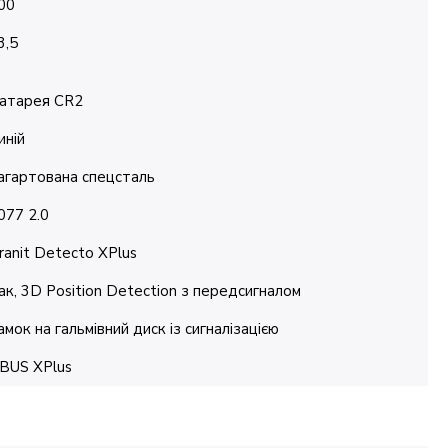
00
3,5
атарея CR2
иній
агартована спецсталь
077 2.0
ranit Detecto XPlus
ак, 3D Position Detection з передсигналом
амок на гальмівний диск із сигналізацією
BUS XPlus