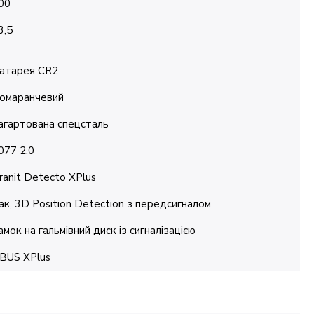
00
3,5
атарея CR2
омаранчевий
агартована спецсталь
077 2.0
ranit Detecto XPlus
ак, 3D Position Detection з передсигналом
амок на гальмівний диск із сигналізацією
BUS XPlus