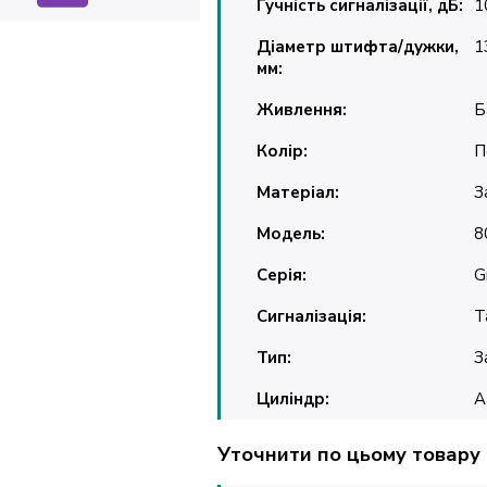
Гучність сигналізації, дБ:
1
Діаметр штифта/дужки,
1
мм:
Живлення:
Б
Колір:
П
Матеріал:
З
Модель:
8
Серія:
G
Сигналізація:
Т
Тип:
З
Циліндр:
A
Уточнити по цьому товару