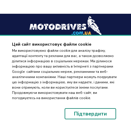
Цей сайт використовує файли cookie
+38
(096) 488 77 88
Ми використовуємо файли cookie для аналізу трафіку,
адаптації контенту та реклами для вас, а також дозволяємо
дзвінки приймаються в робочі дні з 9:00 до 18:00
ділитися інформацією в соціальних мережах. Ми ділимося
інформацією про вашу активність в Інтернеті з партнерами
Google: сайтами соціальних мереж, рекламними та веб-
аналітичними компаніями. Наші партнери можуть поєднувати
цю інформацію з інформацією, яку ви надаєте, і даними, які
вони отримують, коли ви користуєтеся їхніми послугами.
ПІДБІР
Оплата та доставка
Продовжуючи використовувати наш веб-сайт, ви
ЗАПЧАСТИН
погоджуєтесь на використання файлів cookie.
Гарантія і повернення
Контакти
Підтвердити
Відгуки