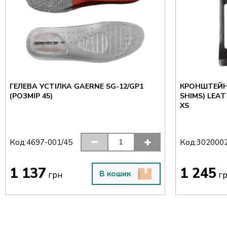
ГЕЛЕВА УСТІЛКА GAERNE SG-12/GP1
КРОНШТЕЙН
(РОЗМІР 45)
SHIMS) LEAT
XS
Код:
Код:
4697-001/45
302000
1 137
1 245
В кошик
грн
г