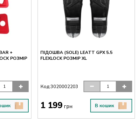
BAR +
ПІДОШВА (SOLE) LEATT GPX 5.5
LOCK РОЗМІР
FLEXLOCK РОЗМІР XL
Код:
3020002203
1 199
ошик
В кошик
грн