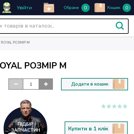
Увійти
0
0
Обране
Кошик
K ROYAL РОЗМІР M
ROYAL РОЗМІР M
Додати в кошик
ПІДБІР
Купити в 1 клік
ЗАПЧАСТИН