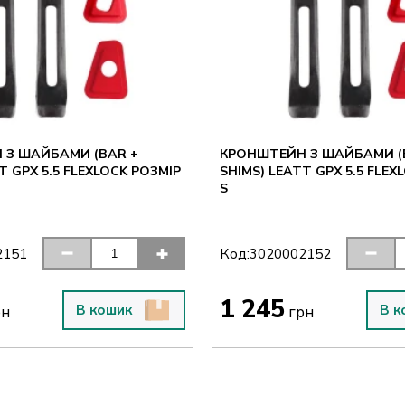
 З ШАЙБАМИ (BAR +
КРОНШТЕЙН З ШАЙБАМИ (
T GPX 5.5 FLEXLOCK РОЗМІР
SHIMS) LEATT GPX 5.5 FLEX
S
Код:
2151
3020002152
1 245
В кошик
В к
рн
грн