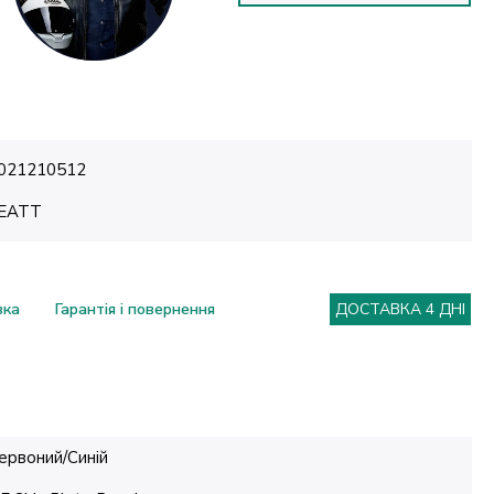
021210512
EATT
вка
Гарантія і повернення
ДОСТАВКА 4 ДНІ
ервоний/Синій