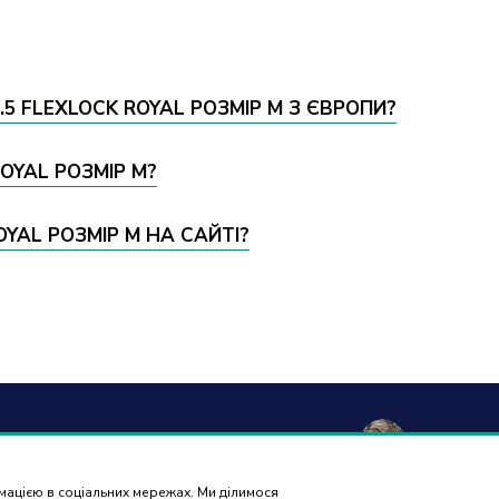
5 FLEXLOCK ROYAL РОЗМІР M З ЄВРОПИ?
ROYAL РОЗМІР M?
YAL РОЗМІР M НА САЙТІ?
а та
Гарантія і
Контакти
Відгуки
вка
повернення
рмацією в соціальних мережах. Ми ділимося