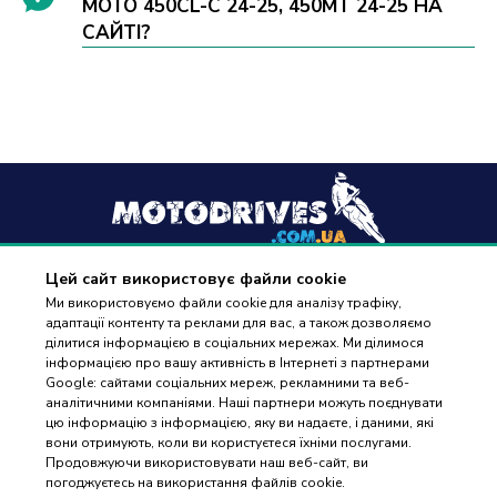
MOTO 450CL-C 24-25, 450MT 24-25 НА
САЙТІ?
Цей сайт використовує файли cookie
+38
(096) 488 77 88
Ми використовуємо файли cookie для аналізу трафіку,
адаптації контенту та реклами для вас, а також дозволяємо
дзвінки приймаються в робочі дні з 9:00 до 18:00
ділитися інформацією в соціальних мережах. Ми ділимося
інформацією про вашу активність в Інтернеті з партнерами
Google: сайтами соціальних мереж, рекламними та веб-
аналітичними компаніями. Наші партнери можуть поєднувати
цю інформацію з інформацією, яку ви надаєте, і даними, які
вони отримують, коли ви користуєтеся їхніми послугами.
ПІДБІР
Оплата та доставка
Продовжуючи використовувати наш веб-сайт, ви
ЗАПЧАСТИН
погоджуєтесь на використання файлів cookie.