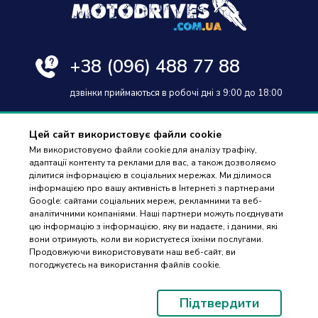
+38
(096) 488 77 88
дзвінки приймаються в робочі дні з 9:00 до 18:00
Цей сайт використовує файли cookie
Ми використовуємо файли cookie для аналізу трафіку,
адаптації контенту та реклами для вас, а також дозволяємо
Оплата та доставка
ділитися інформацією в соціальних мережах. Ми ділимося
інформацією про вашу активність в Інтернеті з партнерами
Гарантія і повернення
Google: сайтами соціальних мереж, рекламними та веб-
аналітичними компаніями. Наші партнери можуть поєднувати
Контакти
цю інформацію з інформацією, яку ви надаєте, і даними, які
вони отримують, коли ви користуєтеся їхніми послугами.
Відгуки
ПІДБІР
Продовжуючи використовувати наш веб-сайт, ви
ЗАПЧАСТИН
погоджуєтесь на використання файлів cookie.
© 2023-2026 Motodrives.com.ua Магазин мото запчастин та аксесуарів
Підтвердити