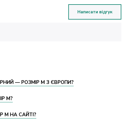
Написати відгук
РНИЙ — РОЗМІР M З ЄВРОПИ?
ІР M?
 M НА САЙТІ?