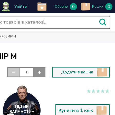
Увійти
0
0
Обране
Кошик
 РОЗМІР M
ІР M
Додати в кошик
ПІДБІР
Купити в 1 клік
ЗАПЧАСТИН