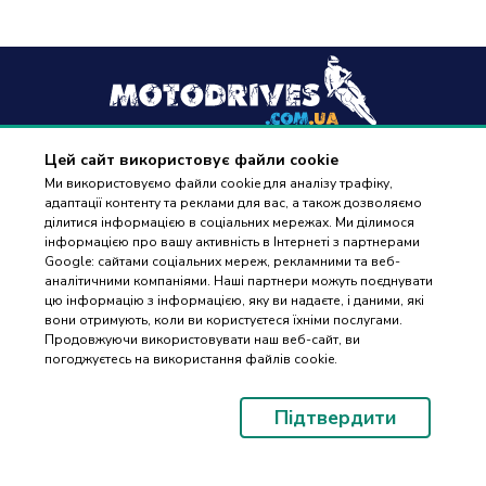
Цей сайт використовує файли cookie
+38
(096) 488 77 88
Ми використовуємо файли cookie для аналізу трафіку,
адаптації контенту та реклами для вас, а також дозволяємо
дзвінки приймаються в робочі дні з 9:00 до 18:00
ділитися інформацією в соціальних мережах. Ми ділимося
інформацією про вашу активність в Інтернеті з партнерами
Google: сайтами соціальних мереж, рекламними та веб-
аналітичними компаніями. Наші партнери можуть поєднувати
цю інформацію з інформацією, яку ви надаєте, і даними, які
вони отримують, коли ви користуєтеся їхніми послугами.
ПІДБІР
Оплата та доставка
Продовжуючи використовувати наш веб-сайт, ви
ЗАПЧАСТИН
погоджуєтесь на використання файлів cookie.
Гарантія і повернення
Контакти
Підтвердити
Відгуки