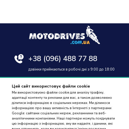
+38
(096) 488 77 88
дзвінки приймаються в робочі дні з 9:00 до 18:00
Цей сайт використовує файли cookie
Ми використовуємо файли cookie для аналізу трафіку,
адаптації контенту та реклами для вас, а також дозволяємо
Оплата та доставка
ділитися інформацією в соціальних мережах. Ми ділимося
інформацією про вашу активність в Інтернеті з партнерами
Гарантія і повернення
Google: сайтами соціальних мереж, рекламними та веб-
аналітичними компаніями. Наші партнери можуть поєднувати
Контакти
цю інформацію з інформацією, яку ви надаєте, і даними, які
вони отримують, коли ви користуєтеся їхніми послугами.