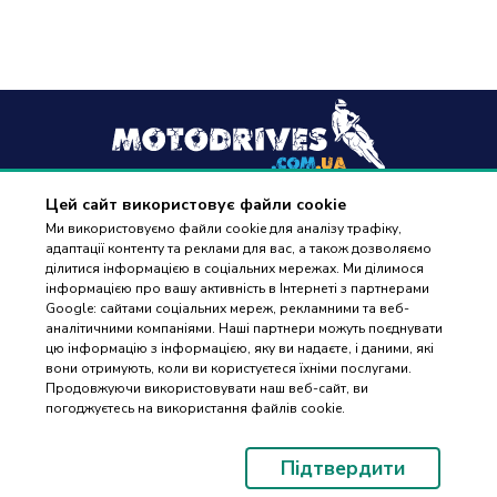
Цей сайт використовує файли cookie
+38
(096) 488 77 88
Ми використовуємо файли cookie для аналізу трафіку,
адаптації контенту та реклами для вас, а також дозволяємо
дзвінки приймаються в робочі дні з 9:00 до 18:00
ділитися інформацією в соціальних мережах. Ми ділимося
інформацією про вашу активність в Інтернеті з партнерами
Google: сайтами соціальних мереж, рекламними та веб-
аналітичними компаніями. Наші партнери можуть поєднувати
цю інформацію з інформацією, яку ви надаєте, і даними, які
вони отримують, коли ви користуєтеся їхніми послугами.
ПІДБІР
Оплата та доставка
Продовжуючи використовувати наш веб-сайт, ви
ЗАПЧАСТИН
погоджуєтесь на використання файлів cookie.
Гарантія і повернення
Контакти
Підтвердити