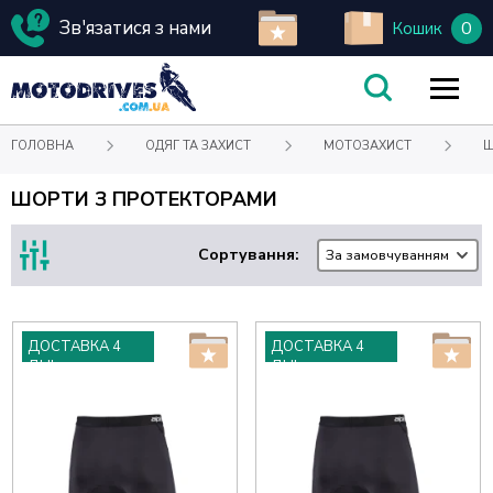
Зв'язатися з нами
0
Кошик
ГОЛОВНА
ОДЯГ ТА ЗАХИСТ
МОТОЗАХИСТ
Ш
ШОРТИ З ПРОТЕКТОРАМИ
Сортування:
За замовчуванням
ДОСТАВКА 4
ДОСТАВКА 4
ДНІ
ДНІ