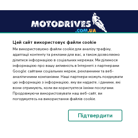
Цей сайт використовує файли cookie
+38
(096) 488 77 88
Ми використовуємо файли cookie для аналізу трафіку,
адаптації контенту та реклами для вас, а також дозволяємо
дзвінки приймаються в робочі дні з 9:00 до 18:00
ділитися інформацією в соціальних мережах. Ми ділимося
інформацією про вашу активність в Інтернеті з партнерами
Google: сайтами соціальних мереж, рекламними та веб-
аналітичними компаніями. Наші партнери можуть поєднувати
цю інформацію з інформацією, яку ви надаєте, і даними, які
вони отримують, коли ви користуєтеся їхніми послугами.
ПІДБІР
Оплата та доставка
Продовжуючи використовувати наш веб-сайт, ви
ЗАПЧАСТИН
погоджуєтесь на використання файлів cookie.
Гарантія і повернення
Контакти
Підтвердити
Відгуки