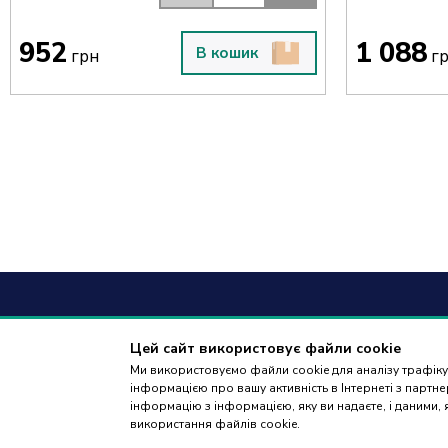
952
1 088
В кошик
грн
г
+38
(09
Цей сайт використовує файли cookie
Ми використовуємо файли cookie для аналізу трафіку,
дзвінки приймаю
інформацією про вашу активність в Інтернеті з парт
18:00
інформацію з інформацією, яку ви надаєте, і даними,
використання файлів cookie.