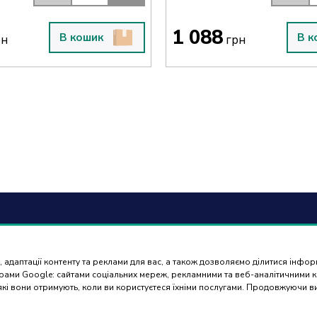
1 088
В кошик
В к
рн
грн
6) 488 77 88
Оплат
доста
 адаптації контенту та реклами для вас, а також дозволяємо ділитися інфо
ться в робочі дні з 9:00 до
нерами Google: сайтами соціальних мереж, рекламними та веб-аналітичними
 які вони отримують, коли ви користуєтеся їхніми послугами. Продовжуючи 