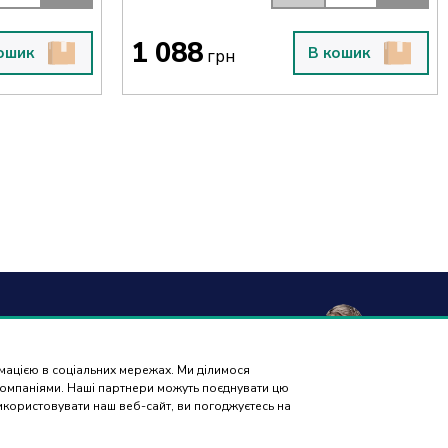
1 088
ошик
В кошик
грн
а та
Гарантія і
Контакти
Відгуки
вка
повернення
рмацією в соціальних мережах. Ми ділимося
ПІДБІР
 компаніями. Наші партнери можуть поєднувати цю
ЗАПЧАСТИН
використовувати наш веб-сайт, ви погоджуєтесь на