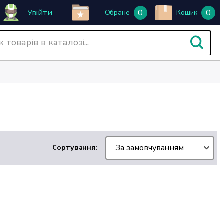
Увійти
0
0
Обране
Кошик
За замовчуванням
Сортування: