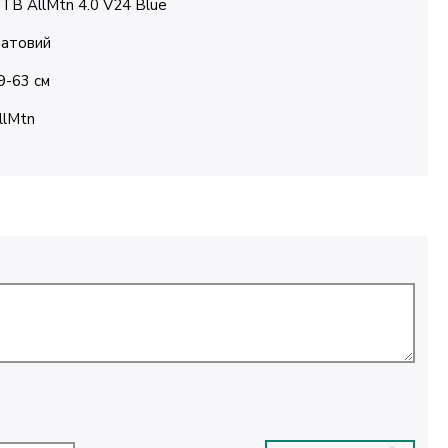
TB AllMtn 4.0 V24 Blue
атовий
9-63 см
llMtn