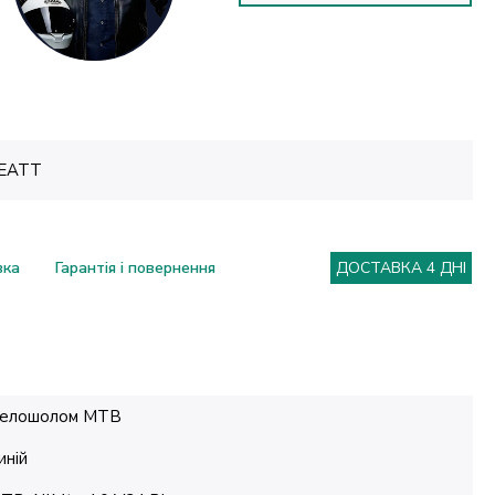
EATT
вка
Гарантія і повернення
ДОСТАВКА 4 ДНІ
елошолом MTB
иній