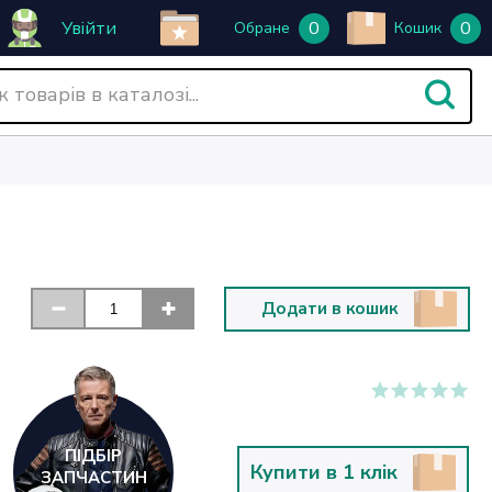
Увійти
0
0
Обране
Кошик
Додати в кошик
ПІДБІР
Купити в 1 клік
ЗАПЧАСТИН