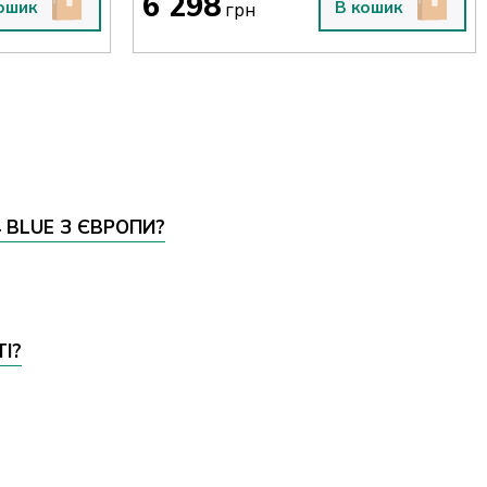
6 298
ошик
В кошик
грн
 BLUE З ЄВРОПИ?
І?