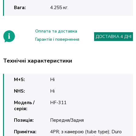
Вага:
4.255 кг.
Оплата та доставка
ДОСТАВКА 4 ДНІ
Гарантія і повернення
Технічні характеристики
M+S:
Ні
NHS:
Ні
Модель /
HF-311
серія:
Позиція:
Передня/Задня
Примітка:
4PR; з камерою (tube type); Duro