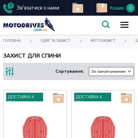
Зв'язатися з нами
0
Кошик
ГОЛОВНА
ОДЯГ ТА ЗАХИСТ
МОТОЗАХИСТ
З
ЗАХИСТ ДЛЯ СПИНИ
Сортування:
За замовчуванням
ДОСТАВКА 4
ДОСТАВКА 4
ДНІ
ДНІ