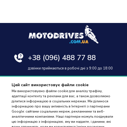
+38
(096) 488 77 88
дзвінки приймаються в робочі дні з 9:00 до 18:00
Цей сайт використовує файли cookie
Ми використовуємо файли cookie для аналізу трафіку,
адаптації контенту та реклами для вас, а також дозволяємо
Оплата та доставка
ділитися інформацією в соціальних мережах. Ми ділимося
інформацією про вашу активність в Інтернеті з партнерами
Гарантія і повернення
Google: сайтами соціальних мереж, рекламними та веб-
аналітичними компаніями. Наші партнери можуть поєднувати
Контакти
цю інформацію з інформацією, яку ви надаєте, і даними, які
вони отримують, коли ви користуєтеся їхніми послугами.