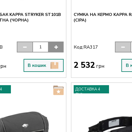
БАК KAPPA STRYKER ST101B
СУМКА НА КЕРМО KAPPA RA
ІТНА (ЧОРНА)
(СІРА)
Код:
B
RA317
2 532
В кошик
В 
рн
грн
4
ДОСТАВКА 4
ДНІ