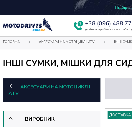
Підбір 
+38
(096) 488 77
дзвінки приймаються в робочі д
ГОЛОВНА
АКСЕСУАРИ НА МОТОЦИКЛ І ATV
ІНШІ СУМК
ІНШІ СУМКИ, МІШКИ ДЛЯ СИ
АКСЕСУАРИ НА МОТОЦИКЛ І
ATV
ДОСТАВКА 
ВИРОБНИК
ДНІ