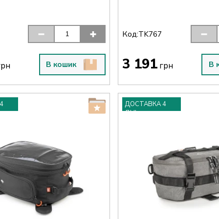
Код:
TK767
3 191
В кошик
В 
рн
грн
4
ДОСТАВКА 4
ДНІ