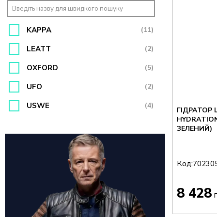
KAPPA
(11)
LEATT
(2)
OXFORD
(5)
UFO
(2)
USWE
(4)
ГІДРАТОР 
HYDRATIO
ЗЕЛЕНИЙ)
Код:
70230
8 428
г