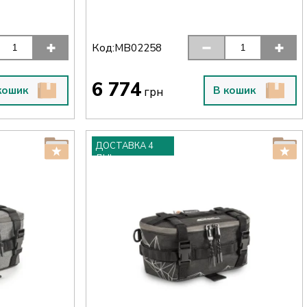
Код:
MB02258
6 774
кошик
В кошик
грн
ДОСТАВКА 4
ДНІ