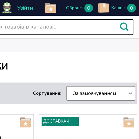
Увійти
0
0
Обране
Кошик
КИ
За замовчуванням
Сортування:
ДОСТАВКА 4
ДНІ