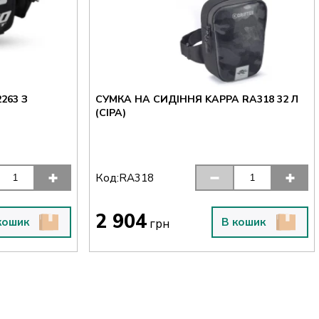
263 З
СУМКА НА СИДІННЯ KAPPA RA318 32 Л
(СІРА)
Код:
RA318
2 904
кошик
В кошик
грн