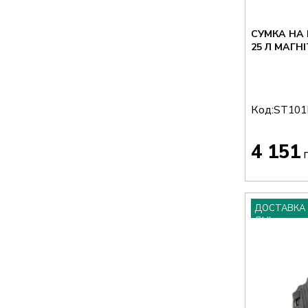
СУМКА НА 
25 Л МАГН
Код:
ST101
4 151
г
ДОСТАВКА 
ДНІ