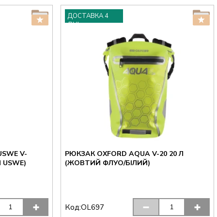
ДОСТАВКА 4
ДНІ
SWE V-
РЮКЗАК OXFORD AQUA V-20 20 Л
М USWE)
(ЖОВТИЙ ФЛУО/БІЛИЙ)
Код:
OL697