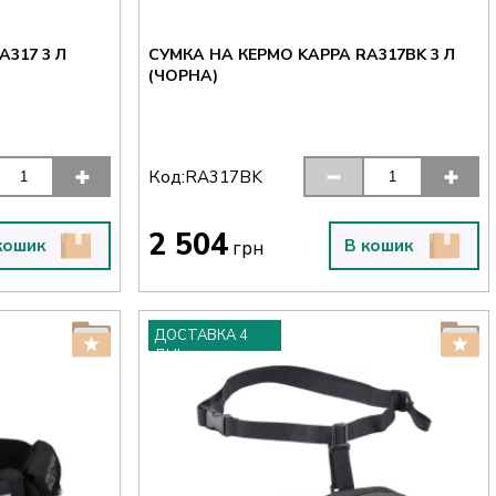
317 3 Л
СУМКА НА КЕРМО KAPPA RA317BK 3 Л
(ЧОРНА)
Код:
RA317BK
2 504
кошик
В кошик
грн
ДОСТАВКА 4
ДНІ