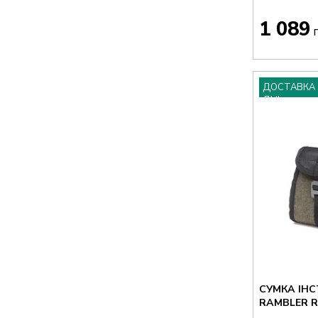
1 089
г
ДОСТАВКА 
ДНІ
СУМКА ІН
RAMBLER R