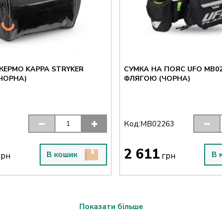
КЕРМО KAPPA STRYKER
СУМКА НА ПОЯС UFO MB02
(ЧОРНА)
ФЛЯГОЮ (ЧОРНА)
Код:
MB02263
2 611
В кошик
В 
рн
грн
Показати більше