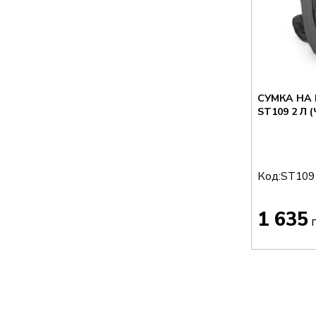
СУМКА НА 
ST109 2 Л 
Код:
ST109
1 635
г