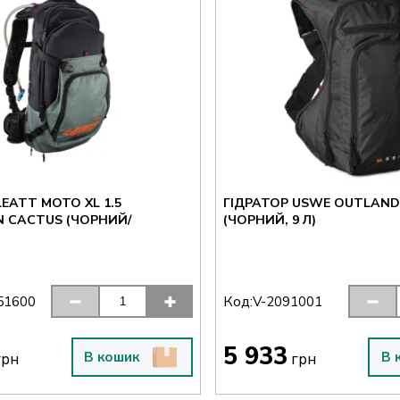
LEATT MOTO XL 1.5
ГІДРАТОР USWE OUTLAND
N CACTUS (ЧОРНИЙ/
(ЧОРНИЙ, 9 Л)
Код:
51600
V-2091001
5 933
В кошик
В 
рн
грн