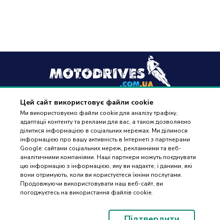
Цей сайт використовує файли cookie
+38
(096) 488 77 88
Ми використовуємо файли cookie для аналізу трафіку,
адаптації контенту та реклами для вас, а також дозволяємо
дзвінки приймаються в робочі дні з 9:00 до 18:00
ділитися інформацією в соціальних мережах. Ми ділимося
інформацією про вашу активність в Інтернеті з партнерами
Google: сайтами соціальних мереж, рекламними та веб-
аналітичними компаніями. Наші партнери можуть поєднувати
цю інформацію з інформацією, яку ви надаєте, і даними, які
вони отримують, коли ви користуєтеся їхніми послугами.
ПІДБІР
Оплата та доставка
Продовжуючи використовувати наш веб-сайт, ви
ЗАПЧАСТИН
погоджуєтесь на використання файлів cookie.
Гарантія і повернення
Контакти
Підтвердити