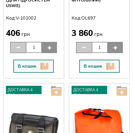
(ДЛЯ ГІДРОСИСТЕМ
ФЛУО/БІЛИЙ)
USWE)
Код:
Код:
V-101002
OL697
406
3 860
грн
грн
В кошик
В кошик
ДОСТАВКА 4
ДОСТАВКА 4
ДНІ
ДНІ