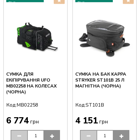
ДНІ
ДНІ
СУМКА ДЛЯ
СУМКА НА БАК KAPPA
ЕКІПІРУВАННЯ UFO
STRYKER ST101B 25 Л
MB02258 НА КОЛЕСАХ
МАГНІТНА (ЧОРНА)
(ЧОРНА)
Код:
Код:
MB02258
ST101B
6 774
4 151
грн
грн