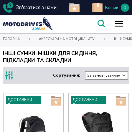
Зв'язатися з нами
0
Кошик
ГОЛОВНА
АКСЕСУАРИ НА МОТОЦИКЛ І ATV
ІНШІ СУМК
ІНШІ СУМКИ, МІШКИ ДЛЯ СИДІННЯ,
ПІДКЛАДКИ ТА СКЛАДКИ
Сортування:
За замовчуванням
ДОСТАВКА 4
ДОСТАВКА 4
ДНІ
ДНІ