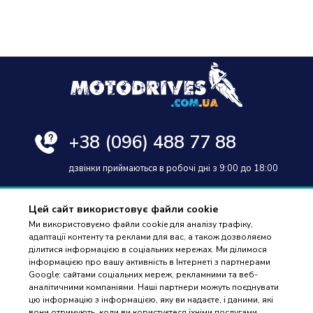
+38
(096) 488 77 88
дзвінки приймаються в робочі дні з 9:00 до 18:00
Цей сайт використовує файли cookie
Ми використовуємо файли cookie для аналізу трафіку,
адаптації контенту та реклами для вас, а також дозволяємо
Оплата та доставка
ділитися інформацією в соціальних мережах. Ми ділимося
інформацією про вашу активність в Інтернеті з партнерами
Гарантія і повернення
Google: сайтами соціальних мереж, рекламними та веб-
аналітичними компаніями. Наші партнери можуть поєднувати
Контакти
цю інформацію з інформацією, яку ви надаєте, і даними, які
вони отримують, коли ви користуєтеся їхніми послугами.